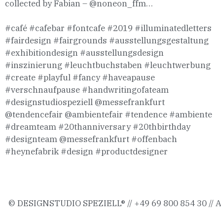
collected by Fabian –
@noneon_ffm
…
⠀⠀⠀⠀
#café
#cafebar
#fontcafe
#2019
#illuminatedletters
#fairdesign
#fairgrounds
#ausstellungsgestaltung
#exhibitiondesign
#ausstellungsdesign
#inszinierung
#leuchtbuchstaben
#leuchtwerbung
#create
#playful
#fancy
#haveapause
#verschnaufpause
#handwritingofateam
#designstudiospeziell
@messefrankfurt
@tendencefair
@ambientefair
#tendence
#ambiente
#dreamteam
#20thanniversary
#20thbirthday
#designteam
@messefrankfurt
#offenbach
#heynefabrik
#design
#productdesigner
© DESIGNSTUDIO SPEZIELL® // +49 69 800 854 30 //
A