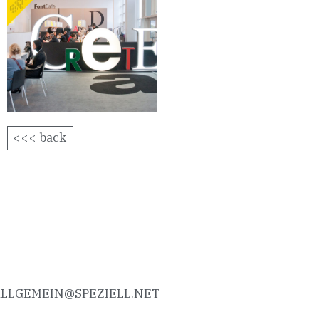
<<< back
LLGEMEIN@SPEZIELL.NE
T